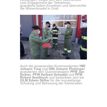
vom Engagement der Teilnehmer,
gratulierte jedem Einzelnen und überreichte
die Wissensnadel in Gold.
Auch die anwesenden Kommandanten
HBI
Johann Tizaj
und
OBI Johann Pirstinger
gratulierten den Quereinsteigern
PFM Jan
Dokter
,
PFM Herbert Schwabl
und
PFM
Robert Semlitsch
und bedankten sich bei
OLM Edwin Stifter
für die monatelange
Schulung und Betreuung der Kameraden.