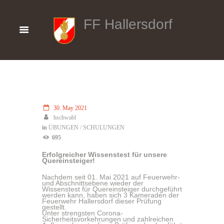
FF Hallersdorf
30. May 2021
hschwabl
in
ÜBUNGEN / SCHULUNGEN
695
Erfolgreicher Wissenstest für unsere
Quereinsteiger!
Nachdem seit 01. Mai 2021 auf Feuerwehr-
und Abschnittsebene wieder der
Wissenstest für Quereinsteiger durchgeführt
werden kann, haben sich 3 Kameraden der
Feuerwehr Hallersdorf dieser Prüfung
gestellt.
Unter strengsten Corona-
Sicherheitsvorkehrungen und zahlreichen