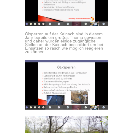
Ölsperren auf der Kainach sind in diesem
Jahr bereits ein großes Thema gewesen
und daher wurden einige zugängliche
Stellen an der Kainach beschildert um bei
Einsätzen so rasch wie möglich reagieren
zu können.