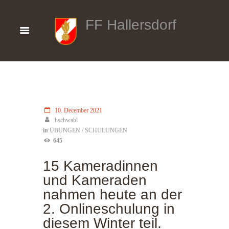
FF Hallersdorf
10. December 2021
hschwabl
in
ÜBUNGEN / SCHULUNGEN
645
15 Kameradinnen
und Kameraden
nahmen heute an der
2. Onlineschulung in
diesem Winter teil.