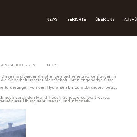
NEWS
BERICHTE
ÜBER UNS
AUSR
GEN / SCHULUNGEN
677
 dieses mal wieder die strengen Sicherheitsvorkehrungen im
ie Sicherheit unserer Mannschaft, ihren Angehörigen und
serförderungen von den Hydranten bis zum „Brandort“ beübt.
uch noch durch den Mund-Nasen-Schutz erschwert wurde.
erlief diese Übung sehr intensiv und informativ.