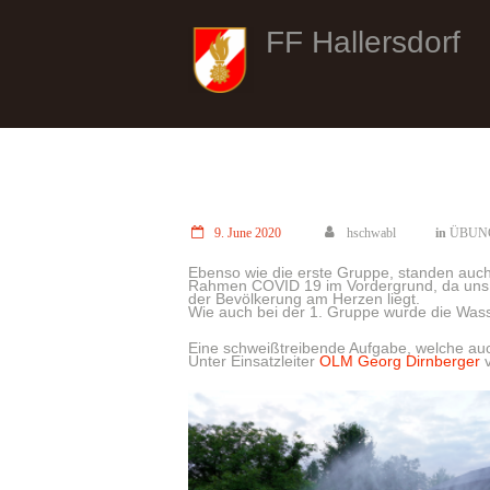
FF Hallersdorf
9. June 2020
hschwabl
in
ÜBUN
Ebenso wie die erste Gruppe, standen auch
Rahmen COVID 19 im Vordergrund, da uns d
der Bevölkerung am Herzen liegt.
Wie auch bei der 1. Gruppe wurde die Was
Eine schweißtreibende Aufgabe, welche a
Unter Einsatzleiter
OLM Georg Dirnberger
v