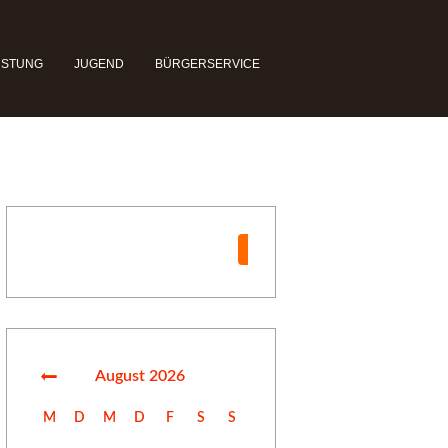
ÜSTUNG
JUGEND
BÜRGERSERVICE
Suchen
Suchen
August
2026
M
D
M
D
F
S
S