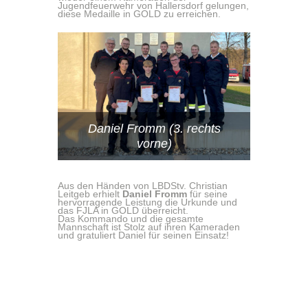
Jugendfeuerwehr von Hallersdorf gelungen,
diese Medaille in GOLD zu erreichen.
Daniel Fromm (3. rechts
vorne)
Aus den Händen von LBDStv. Christian
Leitgeb erhielt
Daniel Fromm
für seine
hervorragende Leistung die Urkunde und
das FJLA in GOLD überreicht.
Das Kommando und die gesamte
Mannschaft ist Stolz auf ihren Kameraden
und gratuliert Daniel für seinen Einsatz!