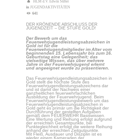
HLM d.V. Edwin Stifter
in
JUGENDAKTIVITÄTEN
641
DER KRÖNENDE ABSCHLUSS DER
JUGENDZEIT – DIE STUFE GOLD!
Der Bewerb um das
Feuerwehrjugendleistungsabzeichen in
Gold ist für die
Feuerwehrjugendmitglieder im Alter vom
beginnenden 15. Lebensjahr bis zum 16.
Geburtstag eine Gelegenheit; das
vielseitige Wissen, das über mehrere
Jahre in der Feuerwehrjugend erlernt
und angeeignet wurde zu präsentieren.
Das Feuerwehrjugendleistungsabzeichen in
Gold stellt die höchste Stufe des
Feuerwehrjugendleistungsabzeichens dar
und ist damit der Nachweis einer
ganzheitlichen feuerwehrfachlichen
Ausbildung der Feuerwehrjugend. Beim
Feuerwehrjugendleistungsbewerb um das
Feuerwehrjugendleistungsabzeichen in
Gold geht es primär um die Richtigkeit der
Durchführung der gestellten Aufgaben
gemäß dem FEUERWEHR Basiswissen.
Eine Wertung und Reihung erfolgt aufgrund
der erreichten Gesamtpunkte, bei
Punktegleichheit erfolgt die weitere Reihung
anhand der erreichten Zeitgutpunkte.
Mit Fleiß, Ausdauer und Disziplin ist es
wieder einem Kameraden der