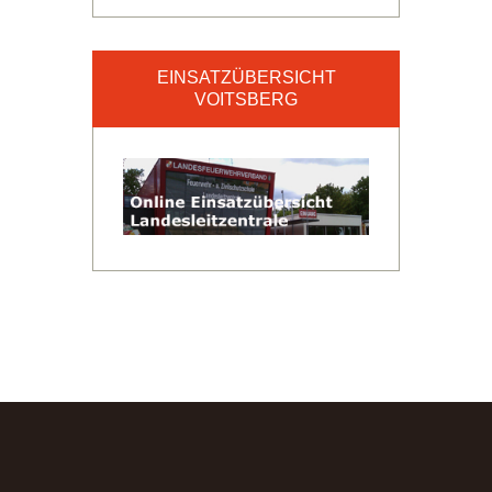
EINSATZÜBERSICHT
VOITSBERG