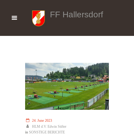
FF Hallersdorf
24. June 2023
HLM d.V. Edwin Stifter
in
SONSTIGE BERICHTE