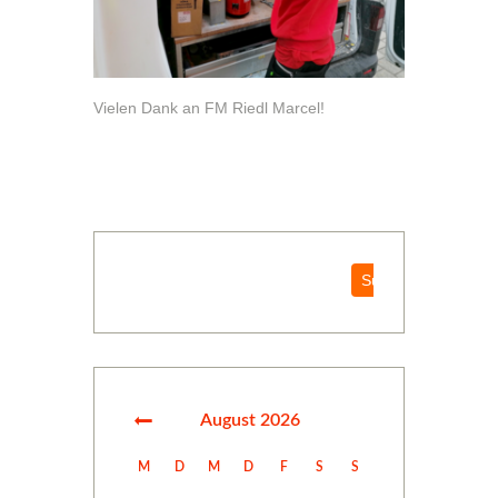
Vielen Dank an FM Riedl Marcel!
Suchen
Suchen
August
2026
M
D
M
D
F
S
S