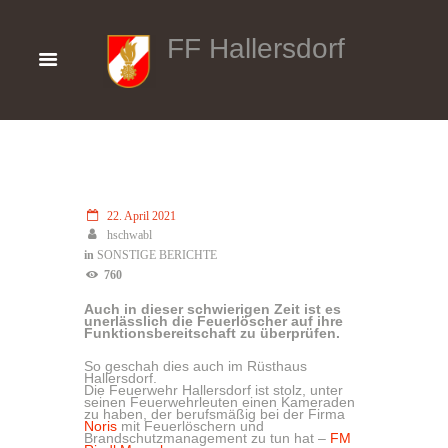
FF Hallersdorf
22. April 2021
hschwabl
in
SONSTIGE BERICHTE
760
Auch in dieser schwierigen Zeit ist es
unerlässlich die Feuerlöscher auf ihre
Funktionsbereitschaft zu überprüfen.
So geschah dies auch im Rüsthaus
Hallersdorf.
Die Feuerwehr Hallersdorf ist stolz, unter
seinen Feuerwehrleuten einen Kameraden
zu haben, der berufsmäßig bei der Firma
Noris
mit Feuerlöschern und
Brandschutzmanagement zu tun hat –
FM