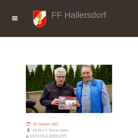
FF Hallersdorf
16. October 2022
HLM d.V. Edwin Stifter
in
SONSTIGE BERICHTE