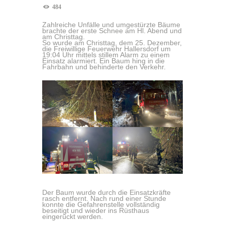
484
Zahlreiche Unfälle und umgestürzte Bäume
brachte der erste Schnee am Hl. Abend und
am Christtag.
So wurde am Christtag, dem 25. Dezember,
die Freiwillige Feuerwehr Hallersdorf um
19:04 Uhr mittels stillem Alarm zu einem
Einsatz alarmiert. Ein Baum hing in die
Fahrbahn und behinderte den Verkehr.
Der Baum wurde durch die Einsatzkräfte
rasch entfernt. Nach rund einer Stunde
konnte die Gefahrenstelle vollständig
beseitigt und wieder ins Rüsthaus
eingerückt werden.