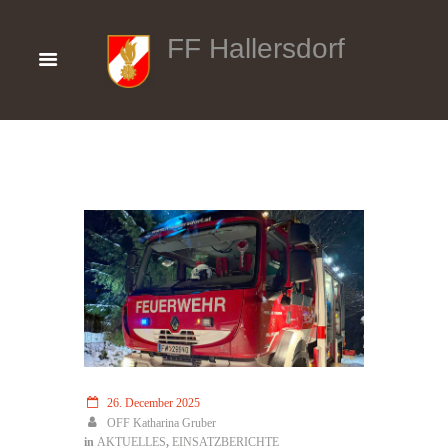
FF Hallersdorf
26. December 2025
OFF Katharina Gruber
in
AKTUELLES
,
EINSATZBERICHTE