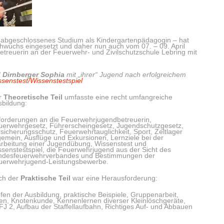
in abgeschlossenes Studium als Kindergartenpädagogin – hat
chwuchs eingesetzt und daher nun auch vom 07. – 09. April
treuerin an der Feuerwehr- und Zivilschutzschule Lebring mit
 Dirnberger Sophia
mit „ihrer“ Jugend nach erfolgreichem
senstest/Wissenstestspiel
r
Theoretische Teil
umfasste eine recht umfangreiche
bildung:
forderungen an die Feuerwehrjugendbetreuerin,
uerwehrgesetz, Führerscheingesetz, Jugendschutzgesetz,
sicherungsschutz, Feuerwehrtauglichkeit, Sport, Zeltlager
gemein, Ausflüge und Exkursionen, Lernziele bei der
arbeitung einer Jugendübung, Wissenstest und
senstestspiel, die Feuerwehrjugend aus der Sicht des
ndesfeuerwehrverbandes und Bestimmungen der
uerwehrjugend-Leistungsbewerbe.
ch der
Praktische Teil
war eine Herausforderung:
fen der Ausbildung, praktische Beispiele, Gruppenarbeit,
ren, Knotenkunde, Kennenlernen diverser Kleinlöschgeräte,
FJ 2, Aufbau der Staffellaufbahn, Richtiges Auf- und Abbauen