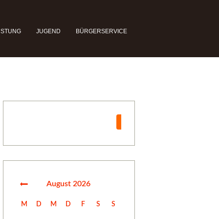
ÜSTUNG
JUGEND
BÜRGERSERVICE
Suchen
Suchen
August
2026
M
D
M
D
F
S
S