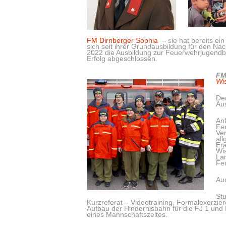
FM Dirnberger Sophia
– sie hat bereits e
sich seit ihrer Grundausbildung für den Na
2022 die Ausbildung zur Feuerwehrjugendbe
Erfolg abgeschlossen.
FM
Wis
De
Aus
An
Fe
Ver
all
Er
Wis
La
Fe
Au
Stu
Kurzreferat – Videotraining, Formalexerzie
Aufbau der Hindernisbahn für die FJ 1 und 
eines Mannschaftszeltes.