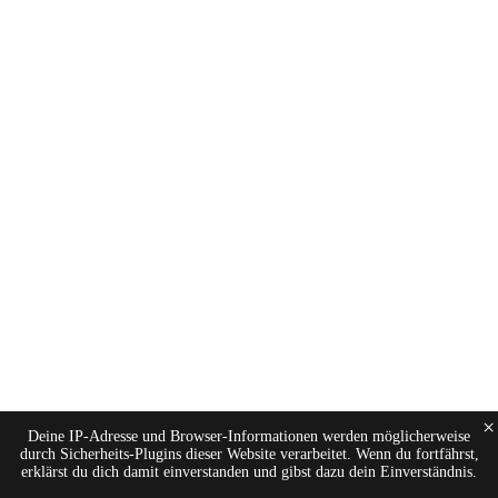
×
Deine IP-Adresse und Browser-Informationen werden möglicherweise
durch Sicherheits-Plugins dieser Website verarbeitet. Wenn du fortfährst,
erklärst du dich damit einverstanden und gibst dazu dein Einverständnis.